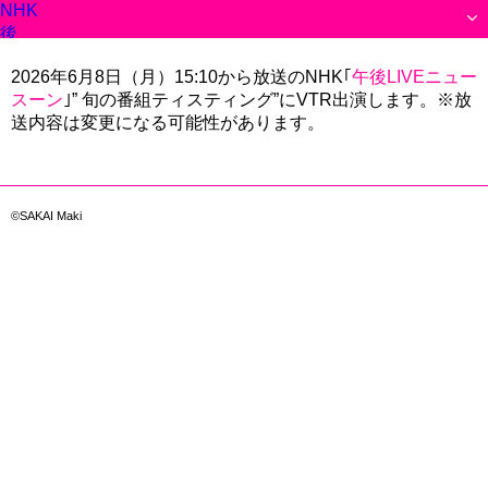
NHK「午
後
LIVE
ニュ
2026年6月8日（月）15:10から放送のNHK｢
午後LIVEニュー
ース
スーン
｣” 旬の番組ティスティング”にVTR出演します。※放
ー
送内容は変更になる可能性があります。
ン」
出演
©SAKAI Maki